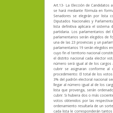
Art.13- La Elección de Candidatos 
se hará mediante fórmula en forma 
Senadores se elegirán por lista c
Diputados Nacionales y Parlamenta
lista definitiva aplicara el sistem
partidaria. Los parlamentarios de
parlamentarios serán elegidos de fo
una de las 23 provincias y un parla
parlamentarios 19 serán elegidos en 
cuyo fin el territorio nacional const
el distrito nacional cada elector vo
número será igual al de los cargos 
cubrir se asignaran conforme al o
procedimiento: El total de los vot
3% del padrón electoral nacional se
llegar al número igual al de los car
lista que provenga, serán ordena
cubrir. Si hubiera dos o más cociente
votos obtenidos por las respectiva
ordenamiento resultaría de un sorteo
cada lista le corresponderán tanto