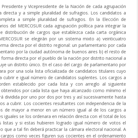
a Presidente y Vicepresidente de la Nación de cada agrupación
directa y a simple pluralidad de sufragios. Los candidatos a
ompleta a simple pluralidad de sufragios. En la Elección de
rios del MERCOSUR cada agrupación política para integrar la
a de distribución de cargos que establezca cada carta orgánica
l MERCOSUR se elegirán por un sistema mixto a) veinticuatro
rma directa por el distrito regional: un parlamentario por cada
mentario por la ciudad autónoma de buenos aires b) el resto de
forma directa por el pueblo de la nación por distrito nacional a
ituye un distrito único. En el caso del cargo de parlamentario por
tara por una sola lista oficializada de candidatos titulares cuyo
a cubrir e igual número de candidatos suplentes. Los cargos a
rden establecido por cada lista y con arreglo al siguiente
os obtenidos por cada lista que haya alcanzado como mínimo el
rá dividida por uno por dos por tres y así sucesivamente hasta
gos a cubrir. Los cocientes resultantes con independencia de la
dos de mayor a menor en un número igual al de los cargos a
s iguales se los ordenara en relación directa con el total de los
s listas y si estas hubieren logrado igual número de votos el
 que a tal fin deberá practicar la cámara electoral nacional. A
s cargos como veces figuren sus cocientes en el ordenamiento