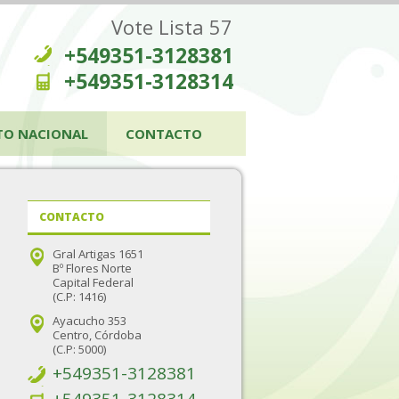
Vote Lista 57
+549351-3128381
+549351-3128314
TO NACIONAL
CONTACTO
CONTACTO
Gral Artigas 1651
Bº Flores Norte
Capital Federal
(C.P: 1416)
Ayacucho 353
Centro, Córdoba
(C.P: 5000)
+549351-3128381