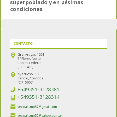
superpoblado y en pésimas
condiciones.
CONTACTO
Gral Artigas 1651
Bº Flores Norte
Capital Federal
(C.P: 1416)
Ayacucho 353
Centro, Córdoba
(C.P: 5000)
+549351-3128381
+549351-3128314
vecinalismo57@gmail.com
vecinalismo57@yahoo.com.ar